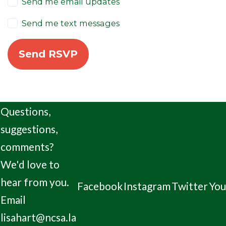
Send me email updates
Send me text messages
Questions,
suggestions,
comments?
We'd love to
hear from you.
Facebook
Instagram
Twitter
Yo
Email
lisahart@ncsa.la