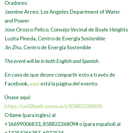
Oradores:
Jasmine Arceo, Los Angeles Department of Water
and Power
Jose Orozco Pelico, Consejo Vecinal de Boyle Heights
Luzita Pineda, Centro de Energía Sostenible
Jin Zhu, Centro de Energía Sostenible
The event will be in both English and Spanish.
En caso de que desee compartir esto a través de
Facebook,
aquí
está la página del evento.
Únase aquí:
https://us02web.zoom.us/j/85882226809
.
O llame (para ingles) al
+16699006833,,85882226809# o (para español) al
+14254366387,,6932534.