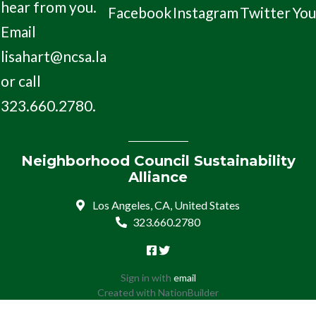
hear from you.
Facebook
Instagram
Twitter
Yo
Email
lisahart@ncsa.la
or call
323.660.2780.
Neighborhood Council Sustainability
Alliance
Los Angeles, CA, United States
323.660.2780
Sign in with
email
Created with
NationBuilder